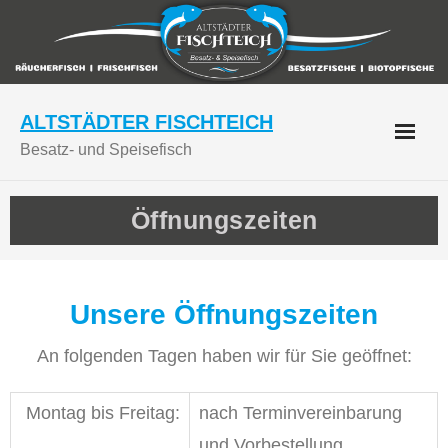
Skip
to
content
ALTSTÄDTER FISCHTEICH
Besatz- und Speisefisch
Öffnungszeiten
Unsere Öffnungszeiten
An folgenden Tagen haben wir für Sie geöffnet:
Montag bis Freitag:
nach Terminvereinbarung
und Vorbestellung